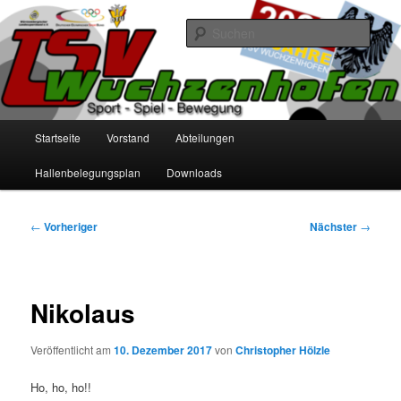
Zum
primären
Such
Inhalt
springen
TSV Wuchzenhofen
Hauptmenü
Startseite
Vorstand
Abteilungen
Hallenbelegungsplan
Downloads
Beitragsnavigation
←
Vorheriger
Nächster
→
Nikolaus
Veröffentlicht am
10. Dezember 2017
von
Christopher Hölzle
Ho, ho, ho!!